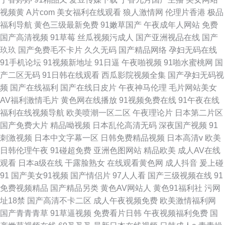
视频黄
A片com
美女福利在线观看
狼人激情网
伦理片香港
极品
福利导航
黄色三级最新免费
91嫩草国产
午夜成年人网站
免费
国产高清视频
91草莓
丝瓜视频污成人
国产亚洲视品在线
国产
玖玖
国产免费毛不卡片
久久无码
国产精品网络
孕妇无码在线
91手机论坛
91视频新地址
91日逼
午夜啪视频
91啪水蜜桃网
国
产二区无码
91日韩在线观看
西瓜影院视频全集
国产孕妇无码视
频
国产在线福利
国产在线日皮片
午夜神马伦理
毛片网站美女
AV福利激情毛片
黄色网在线播放
91视频免费在线
91午夜在线
福利在线视频导航
欧美喷潮一区二区
午夜理论片
日本第二片区
国产免费大片
精品呦视频
日本乱伦高清无码
深夜国产视频
91
刺激视频
日本中文字幕一区
日韩免费精品视频
日本高清v
欧美
日韩伦理午夜
91碰超免费
亚洲色图网站
精品欧美
成人AV在线
观看
日本a级在线
干露脸熟女
在线观看黄色网
成人抖音
爰上碰
91
国产美女91视频
国产情侣片
97人人看
国产三级视频在线
91
免费视频精品
国产精品另类
黄色AV网站人
黄色91福利社
污网
址18禁
国产高清不卡二区
成人午夜视频免费
欧美激情福利网
国产青青青草
91草逼视频
免费看片日韩
午夜视频福利免费
国