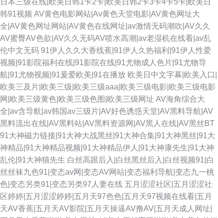
日本三级在线|欧美日韩1卡2卡|欧美日韩2卡3卡4卡5卡|欧美日
韩91视频
AV黄色电影网站|Av黄色天堂电影|AV黄色网址大
全|AV黄色网址网站|AV黄色在线网址|av激情无码潮吹|AV久久
AV蜜臀AV色欲|AV久久无码AV喷水高潮|av老湿机在线看|av乱
伦中文无码
91伊人久久大香线蕉|91伊人久热福利|91伊人性爱
视频|91影院福利在线|91影院在线|91尤物成人色片|91尤物导
航|91尤物视频|91爰爱欧美|91在播放
欧美日中文字幕|欧美入口|
欧美三及片|欧美三级|欧美三级aaa|欧美三级电影|欧美三级电影
网|欧美三级黄色|欧美三级色图|欧美三级网址
AV海角综合大
全|av含导航|av韩国av三级片|AV好色诱惑天堂|AV黑料导航|AV
黑料流出在线|AV黑料站|AV黑料资源网|AV黑人在线|AV黑丝BT
91大神磁力链接|91大神大战黑丝|91大神合集|91大神黑丝|91大
神精品|91大神精品视频|91大神精品伊人|91大神康先生|91大神
乱伦|91大神猫先生
白丝高跟后入|白丝黑丝后入|白丝视频91|白
丝丝袜九色91|变态av网|变态AV网站|变态福利导航|变态九一桃
色|变态另类91|变态另类97人妻在线
五月涩涩社区|五月涩涩社
区婷婷|五月涩涩婷婷|五月天97色色|五月天97视频在线看|五月
天AV香蕉|五月天AV影院|五月天操逼AV撸AV|五月天成人网址|