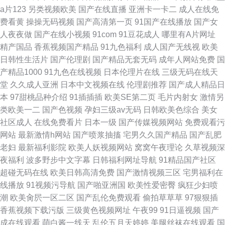
a片123
另类视频欧美
国产在线直播
亚洲卡一卡二
成人在线免
费看黄
操操无码视频
国产高清第一页
91国产在线播放
国产女
人夜夜做
国产在线小视频
91com
91豆花成人
哪里有A片网址
精产国品
香蕉视频国产精品
91九色福利
成人国产无线视
欧美
日韩性生活片
国产伦理剧
国产精品无套无码
成年人网站免费
国
产精品1000
91九色在线视频
日本伦理片在线
三级无码在线天
堂
久久成人亚洲
日本中文视频在线
伦理剧推荐
国产成人精品日
本
97甜桃品种介绍
91插插插
欧美SE第二页
毛片内射女
激情另
类欧美一二
国产色视频
孕妇三级av无码
日韩欧美色综合
美女
社区成人
在线免费看片
日本一级
国产传媒视频网站
免费观看污
网站
最新激情h网站
国产喷浆抽搐
宅男久久国产精品
国产乱肥
老妇
最新福利影院
欧美人妖视频网站
窝窝午夜理论
久草视频深
夜福利
波多野步中文字幕
日韩福利网址导航
91精品国产社区
超碰无码在线
欧美日韩高清免费
国产激情视频三区
宅男福利在
线播放
91视频污导航
国产啪亚洲国
欧美性爱密臀
疯狂少妇喷
潮
欧美肏屄一区二区
国产乱伦免费观看
偷拍草草草
97狠狠插
香蕉视频下载污版
三级黄色视频网址
午夜99
91日逼视频
国产
成在线观看
萌白酱一线天
乱伦五月天婷婷
美腿丝袜在线观看
国