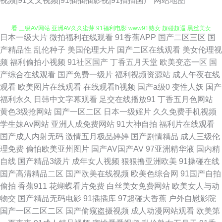
视频|91叉叉视频|91插插插影视|91插插国产
网站地图
看 三级AV网站 亚洲AV久久蜜芽 91福利电影 www91熟女 超碰超逼 黑丝美女
日本一级大片
微拍福利在线观看
91香蕉APP
国产二区三区
国
内射自慰 欧美日韩vv 五月天伊人大香蕉 91国产视频大全 超碰99自拍 国产午
产精品性
乱伦种子
美国伦理大片
国产二区在线观看
美女伦理视
频
福利偷拍小视频
91社区国产
丁香五月天堂
欧美变态一区
国
夜福利影院 欧美人妖导航 香焦视频 91午夜剧场 www182午夜 超碰青青草在
产综合在线观看
国产免费一级片
福利视频资源站
成人午夜在线
观看
欧美图片在线观看
在线观看h视频
国产a级0
变性人妖
国产
线 国产盗摄1区 免费看的黄色网子 日韩A级免费 五月激激综合网 玖玖艹东京
福利永久
日韩中文字幕观看
足交在线播放91
丁香五月色网站
黄色3级抢网站
国产一区二区
日本一级婬片
久久免费手机视频
日本韩国电影无码 91视频免费网址 波多野快播 成人小网站 国产视频h 久久
学生妹Av网站
亚洲人成免费网站
91大神自拍
福利片在线观看
国产成人内射无码
激情五月极品婷婷
国产剧情精品
成人三级伦
福利站 另类重口味一区 日本黄色网入口站 天堂91网 午夜福利站 91操操操操
理免费
偷怕欧美亚州图片
国产AV国产AV
97亚洲精华液
国内精
自线
国产精品3级片
成年女人视频
狠狠撸亚洲欧美
91操碰在线
操操 91在钱视频 av导航网 欧美变态综合 天天干干 在线91免费观看 91污导
国产高清精品二区
国产欧美在线视频
欧美色综合网
91国产自拍
偷拍
香蕉911
花蝴蝶看片免费
白丝美女免费网站
欧美女人与动
航 AV在线不卡播放 国产91精品密 黄色精品网 老湿影院在线观看 青娱乐论
物交
国产精品无码电影
91插插库
97超碰大香蕉
户外自慰影院
国产一区二区二区
国产偷窥盗摄视频
成人动漫网站观看
欧美第
坛91 日本午夜剧场 影音先锋福利资源 91视频总站 肏屄com 国产肏屄麻豆精