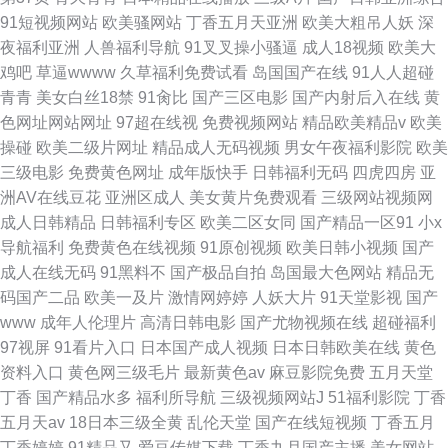
91短视频网站
欧美骚网站
丁香五月天亚洲
欧美大粗吊人妖
深
夜福利亚洲
人兽福利导航
91叉叉操小骚逼
成人18视频
欧美大
鸡吧
草逼wwww
久草福利免费试看
岛国国产在线
91人人超碰
青青
美女白丝18禁
91肏比
国产三区电影
国产内射后入在线
黄
色网址网站网址
97超在线视
免费视频网站
精品欧美精品v
欧美
操碰
欧美二级片网址
精品成人无码视频
男女午夜福利影院
欧美
三级电影
免费黄色网址
成年版快手
日韩福利无码
四虎四房
亚
洲AV在线豆花
亚洲区成人
美女黄片免费观看
三级网站视频网
成人日韩精品
日韩福利专区
欧美二区女同
国产精品一区91
小x
导航福利
免费黄色在线视频
91原创视频
欧美日韩小视频
国产
成人在线无码
91黑料不
国产极品自拍
岛国最大色网站
精品无
码国产二品
欧美一及片
激情网婷婷
人妖大片
91天堂影视
国产
www
成年人伦理片
高清日韩电影
国产尤物视频在线
超碰福利
97视屏
91看片入口
日本国产成人视频
日本日韩欧美在线
黄色
资料入口
黄色网三级毛片
最新黄色av
麻豆影院免费
五月天堂
丁香
国产精品水多
福利所导航
三级视频网站J
51福利影院
丁香
五月天av
18日本三级全黄
乱伦天堂
国产在线短视频
丁香五月
丁香婷婷
91精品又
爱豆传媒下载
丁香九月国产主播
美女网站