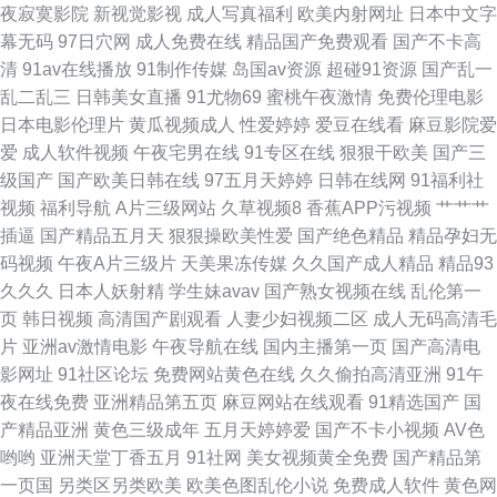
超碰在线人网播放 男同GAY内射 韩国无吗AV 午夜射AV 91超碰人人干 国产
夜寂寞影院
新视觉影视
成人写真福利
欧美内射网址
日本中文字
幕无码
97日穴网
成人免费在线
精品国产免费观看
国产不卡高
嫖妓自拍 欧美专区第二页 伊人成人在线网 超碰av人人 九九热精品视频 日韩
清
91av在线播放
91制作传媒
岛国av资源
超碰91资源
国产乱一
乱二乱三
日韩美女直播
91尤物69
蜜桃午夜激情
免费伦理电影
无码观 av导航网址网站 精品毛片
日本电影伦理片
黄瓜视频成人
性爱婷婷
爱豆在线看
麻豆影院爱
爱
成人软件视频
午夜宅男在线
91专区在线
狠狠干欧美
国产三
级国产
国产欧美日韩在线
97五月天婷婷
日韩在线网
91福利社
视频
福利导航
A片三级网站
久草视频8
香蕉APP污视频
艹艹艹
插逼
国产精品五月天
狠狠操欧美性爱
国产绝色精品
精品孕妇无
码视频
午夜A片三级片
天美果冻传媒
久久国产成人精品
精品93
久久久
日本人妖射精
学生妹avav
国产熟女视频在线
乱伦第一
页
韩日视频
高清国产剧观看
人妻少妇视频二区
成人无码高清毛
片
亚洲av激情电影
午夜导航在线
国内主播第一页
国产高清电
影网址
91社区论坛
免费网站黄色在线
久久偷拍高清亚洲
91午
夜在线免费
亚洲精品第五页
麻豆网站在线观看
91精选国产
国
产精品亚洲
黄色三级成年
五月天婷婷爱
国产不卡小视频
AV色
哟哟
亚洲天堂丁香五月
91社网
美女视频黄全免费
国产精品第
一页国
另类区另类欧美
欧美色图乱伦小说
免费成人软件
黄色网