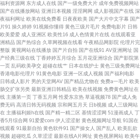
电影 丁香五月天导航网 免费91视频 伊人久操综合在线 成人免费电影网址 另
福利资源网
东方成人在线
国产一级免费大片
成年免费视频网站
国产在线播放网站
亚洲日本视频
淫淫网网
成人影视国产在线
深
色激情 婷婷自拍网 91露胸 东京热天堂精品 老湿机69福利院 少妇福利导航
夜福利网址
欧美在线免费看
日夜夜欧美
国产大片中文字幕
国产
片91
操久婷婷
91视频你懂得
黄色三级片毛片
免费电影片
日韩
91豆花导航 岛国片免费 日韩无码剧场 91香蕉污污污 国产精品草草 欧美天天
欧美爱爱
成人亚洲区
欧美性16
成人色情黄片在线
在线观看亚
洲精品
国产热综合
久草网视频在线看
午夜精品网影院
伦理片完
好逼网 亚州午夜剧场 97超碰成人 福利人AV 美国骚极品极品 深夜福利美女
整版
黄视网站在线播放
国产片自拍
国产在线91
AV亚洲网址
国
产经典三级在线
丁香婷婷五月综合
五月花亚洲综合
国产影院第
网站 99热欧美麻豆 韩国A级黄色 日本A∨ 伊人撸久久 超碰99人人妻 av大香
一页
乱码欧美孕交
超碰在线艹
日本在线护士
黄色三级免费网址
香港电影伦理片
91黄色电影
亚洲一区成人视频
国产福利电影
蕉久久 麻豆h片 91免费高清视频 国产欧美伊人 人妻熟女在线网址 91片子 国
日韩成人影片
男的天堂网AV
国产精品尤物在
免费a一毛片
欧美
肠交扩张另类
最新亚洲日韩精品
欧美在线视频
免费黄色网址在
产日韩欧美足交 欧洲精品久久 在线理论视频艹 传媒91伦理视频 麻豆性爱网
线
主播第一页
丁香五月网
性爱东京热
草逼视频78
国产成人免
费无码
高清日韩无码视频
宗和网五月天
日b视频
成人三级网站
五月婷婷六月花 超碰在线个人 久久神马久久 亚洲三级片网 超碰草碰 久久免
在
主播福利姬h在线
国产精一精二区
基情涩涩网
51漫画成人
丁
香5月综合网
91爱爱com
伊人涩涩射
黄色视频网址导航
91国在
费视频21 日韩中文在线观看 91网站在线入口 激情片在線 伊人精品福利视频
线观看
91最新自拍
黄色软件91
国产操女人
国产乱人
欧美乱欲
视频
超碰吃瓜
久草涩涩
最新在线A片网址
黄色视屏网站
欧美午