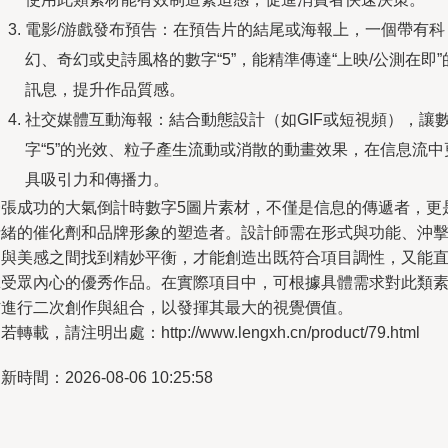
電影/游戲發布預告：在預告片的結尾或海報上，一個帶有科
幻、奇幻或史詩風格的數字“5”，能精準傳達“上映/公測在即”
訊息，提升作品質感。
社交媒體互動海報：結合動態設計（如GIF或短視頻），讓
字“5”的光效、粒子產生流動或消散的動畫效果，在信息流中
具吸引力和傳播力。
一張成功的大氣倒計時數字5圖片素材，不僅是信息的傳遞者，更
情緒的催化劑和品牌形象的塑造者。設計師需在形式與功能、沖
力與美感之間找到精妙平衡，才能創造出既符合項目調性，又能
擊受眾內心的優秀作品。在實際項目中，可根據具體需求對此類
材進行二次創作與組合，以發揮其最大的視覺價值。
若轉載，請注明出處：http://www.lengxh.cn/product/79.html
新時間：2026-08-06 10:25:58