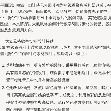
在平面設計領域，倒計時元素因其強烈的視覺聚焦感和緊迫感，
廣泛應用于活動預告、節日慶典、產品發布、促銷廣告等場景中
其中，數字“5”作為倒數序列中承前啟后的關鍵節點，其視覺設計
為關鍵。本文將探討大氣風格的倒計時數字5圖片素材的特點、設
要點及創意應用方向。
、 大氣風格數字“5”的設計特點
“大氣”在視覺設計上通常體現為簡約、現代、富有力量感和空間感
體到數字“5”的倒計時素材設計，常具備以下特征：
造型簡練有力：摒棄繁雜的裝飾，采用幾何感強、線條流暢
具有體量感的字體設計，確保數字形態清晰醒目，即便縮小
置于復雜背景中也具有極高的辨識度。
色彩對比強烈：常使用深色背景（如深邃藍、星空黑、暗紅
襯托高亮或金屬質感的數字“5”，或反之，利用色彩的反差與
變營造視覺沖擊力與高級感。流行的色彩方案包括黑金搭配
藍白漸變、深空紫與霓虹粉的碰撞等。