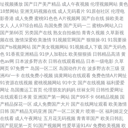
址视频播放
国产日产美产精品
成人午夜视频
伦理视频网站
黄色
18禁网站
亚洲无码视频在线
成人无码看片
91原创社区
伦理电
影香港
成人免费
蜜桃91色色
A片视频网
国产自在线
操欧美老
女人
人人97综合精品
岛国免费
国产无码一二
蜜桃tv网站入口
国产第66页
另类国产在线
熟女自拍偷拍
青青久视频
久草新视
频在线
激情深爱欧美激情
91视频官网国产
狠狠操-91
91我要操
国产ts视频网站
国产美女视频网站
91视频成人下载
国产无码色
色
91香蕉亚洲精品
91伊人加勒比
欧美狠狠插
日韩精品高清
黄
色av网
日本波多野吉衣
日韩在线观看精品
日本一级电影
久草
网页
97免费艹
岛国一区二区
岛国动作片在
波多野吉衣三级
亚
洲AV一卡
在线免费小视频
搞黄网站在线观看
免费色情A片网扯
91资源在线视频
蜜桃视频网站
91中文
国产在线视频
福利爱爱
网址
岛国搬运工首页
伦理朋友的妈妈
丝袜女同
日韩性爱网址
在线观看日本黄
亚洲国产第一网站
国产99不卡
66精品视频
国
产精品探花一区
成人免费国产大片
国产在线网址观看
欧美激情
日韩
国产精品无码亚洲
国产一区二区黄片
喷潮一区
福利姬足交
在线看
成人午夜网址
五月花无码视频
青青草国产
欧美日韩乱
国产屁屁第一页
91国产视频网
性爱草逼91AV
免费欧美视频
欧