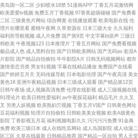
美岛国一区二区
少妇喷水18禁
51漫画APP
丁香五月花激情网
欧美爱爱tv视频
免费五月丁香视频
97香蕉超级碰碰
国产免费看
二区
三级黄色片网站
综合网黄
在线播放观看
欧美电影在线
伦
理片在哪里看
蜜桃午夜网
久草资源在
日本三级大全
久久福利
福利所导航视频
成人片免费
国产第9页
中文字幕bt原声
三级日
韩欧美
午夜视频123
日本推理片
丁香五月网站
国产免费看视频
极品成人色
成人黑料自拍
国产日韩欧美网站
国产无码av
老湿A
片影院
国产精品自拍偷拍
牛牛影院A片
日韩无码视频网站
都市
激情变态另类
男女91视频
字幕在线精品播放
免费国产在线看
国产婷婷五月天
无码传媒导航
日本电影伦理
国产午夜高清
美女
黄色18
亚洲午夜精品视频
日本三级成人观看
国产精品第12页
日韩午夜场
成人视频高清免费
伦理在线影视
成人三级视频在线
91理论片
欧美日韩性爱福利
av午夜探花福利
精品毛片
久久叉
叉
另类人妖视频
欧美熟妇穴视频
丁香五月V国产
日韩黄色网址
豆花福利视频
轮理片自拍偷拍
日韩欧美美女视频
欧美A级黄色
影院
丁香影视五月花
福利视频电影久久
污污污污免费
91金典
免费
欧美三级日本
成人在线吃瓜网站
成人岛国影院
成人动漫二
区三区
久草在线最新
日韩精品推荐
国产精品一区自拍
男人天堂