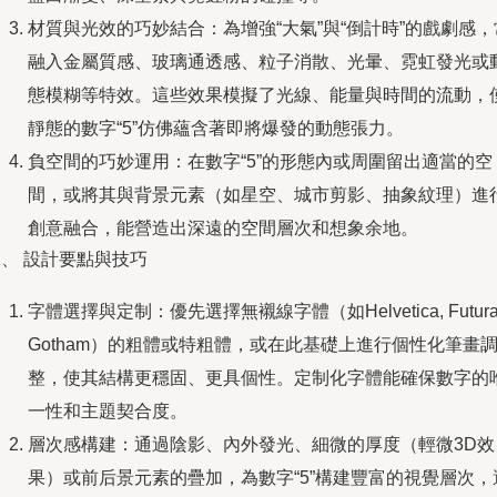
材質與光效的巧妙結合：為增強“大氣”與“倒計時”的戲劇感，
融入金屬質感、玻璃通透感、粒子消散、光暈、霓虹發光或
態模糊等特效。這些效果模擬了光線、能量與時間的流動，
靜態的數字“5”仿佛蘊含著即將爆發的動態張力。
負空間的巧妙運用：在數字“5”的形態內或周圍留出適當的空
間，或將其與背景元素（如星空、城市剪影、抽象紋理）進
創意融合，能營造出深遠的空間層次和想象余地。
、 設計要點與技巧
字體選擇與定制：優先選擇無襯線字體（如Helvetica, Futura
Gotham）的粗體或特粗體，或在此基礎上進行個性化筆畫
整，使其結構更穩固、更具個性。定制化字體能確保數字的
一性和主題契合度。
層次感構建：通過陰影、內外發光、細微的厚度（輕微3D效
果）或前后景元素的疊加，為數字“5”構建豐富的視覺層次，