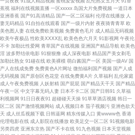
一页夜夜
91成人精品视频
蜜桃爱爱视频
乱伦熟女五月天
91香
蕉视
福利在线视频直播
一区xxxxx
岛国大片免费视频
一道日本
品 加勒比宅男天堂 老司机电影院 欧美肏屄狂欢 三级黄色午夜 午夜激情网址
亚洲香蕉
国产91高清精品
国产一区二区福利
伦理在线播放
人
妻无码精品
91自拍在线观看
国产一级片内射
夜夜骑青青草
欧
2026国产精品 91青娱乐超碰 超碰97人人摸 福利91高清 国产日韩欧美足交
美色图人妻
在线免费欧美视频
免费黄色毛片
成人精品无码视频
欧美午夜极品
性欧美ⅩⅩⅩⅩ乱
欧美色色六月天
91影视网
午夜伦
九一在线免费看 人人操人人摸97 天堂一区三区 亚洲另类春色小说 91人妻在
不卡
加勒比性爱网
青草国产在线视频
亚洲国产精品导航
欧美色
淫
波多野结依电影
91狠狠撸
成人深夜电影
精品国产美女剃毛
线 www黄淫 国产精福利 九九热国产视频 青青操影院 微拍啪啪啪 伊人熟女
加勒比熟女
91碰在线
欧美裸模
萌白酱国产一区
美国一级AV
国
产人在线成免费
免费黄色A片网址
微拍福利国产视频
国产人成
网 91原创视频在线 www黑料尤物 成人福利网站 韩国之操B 老司机福利站 超
无码视频
国产原创区色花堂
在线免费黄A片
久草福利
乱伦家庭
成人午夜免费视频
人妖射精
国产屁屁
国产精品天干天
国产精品
碰久在线天天做 欧美14p 五月婷婷影院 伊人影音成人网 WWW欧美性生活
午夜一区
中文字幕无码人妻
日本不卡二区
国产日韩91
久草福
利视频网
91日日夜夜91
超碰碰天天操
91草草酒店视频
韩日一
国产成人精品一 黄色天天干 欧美岛国网站 日本黄色片 午夜男人福利 中文字
区二区
国产激情视频网站
成人视频日本
茄子视频污
亚洲色欲天
天
成人丝瓜视频下载
日韩逼网
精东传媒入口
黄wwww色
香港
幕久久精品 91综合在线观看 超碰97制服 国精品自精品 九一美女 蜜桃视频
伦理电影在线
成人影院在线播放
欧美足交一区二区
91视频电影
另类四虎
亚洲东京热
国产不卡在线
91九色视频
日本天堂视频
91 人人摸人人爱 丝袜美腿自慰 最新超碰午夜网站 97人人干 草比电影网 东