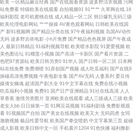
欧美
一区精品麻豆经典
国产在线观看资源
波多野洁衣视频
污网
站免费看
特级欧美在线观看
自拍视频91
91艹艹
久草网在线
18
三卡 欧美另类日韩 深夜免费网站 91精品自 超碰公开免费 精品久久丁香五月
福利影院
老司机蜜桃在线
成人精品一区二区
韩日爆乳无码三级
欧美伦理电影网站
艹艹操操
AV黄色观看网站
日韩欧美在线国
欧美日黄 日韩淫乱视频 亚洲天堂免费 97福利影院 超碰在线地址页面 一级片
产
新91视频网
国产精品分类在线
97午夜福利视频
岛国AV动作
无码
波多野吉依电影
小h片免费
国产精品色色视屏
国产午夜成
人妖 aV映画网 高清在线观看av 久久九精品 日韩第一精品 亚洲3级电影网 91
人
最新日韩精品
91福利视频导航
欧美喷水影院
91爱爱视频
欧
美色图论坛
91榴莲小视频
国产高清一卡新区
国产看片资源
二
免费大片 爱豆成人网站 国产91白虎动漫 免费观看黄色电影 日韩在线视频网
色吧97资源站
欧美日韩另类0
91华人
国产日韩一区二区
日本网
站在线免费
免费潮喷
91原创国产视频
成人吃瓜福利
国产在线9
站 91熊猫tv网页 超碰香蕉福利 狠狠撸天天干 女人的天堂AV 日日夜夜国产精
操碰高清免费视频
午夜电影全集
国产AV无码
人妻系列
爱豆传
媒倩女幽魂
超清国产剧大全
91中文字幕在线
免费在线小视频
品 影音先锋国产性爱 国内自拍97超碰 日本αv网站 午夜影院老司机 91人人
吃瓜福利小视频
免费91
国产日产亚洲精品
91社在线高清
人人
草香蕉
激情另类图片
亚洲欧美在线观看
成人三级成人三级
欧美
干 超碰日韩无码 黑丝91国产 欧美一区二区蜜桃 伪娘黑丝自慰 91n线免费观
老女人bb
日日操第一页
91网豆花视频
91福利剧场
免费影视观
看
91视频国产自拍
国产美女在线视频
欧美又大
无码四虎
女同
看 成人性爱自拍 黄涩91大片 欧洲爽爽网 婷婷碰碰 2026全色网 肏屄天天肏
激吻视频
极品性爱导航
欧美国产拳交喷奶
中文字幕第三页
超碰
成人影视
欧美日韩中文一区
手机看片1204
91色快播
福利撸影