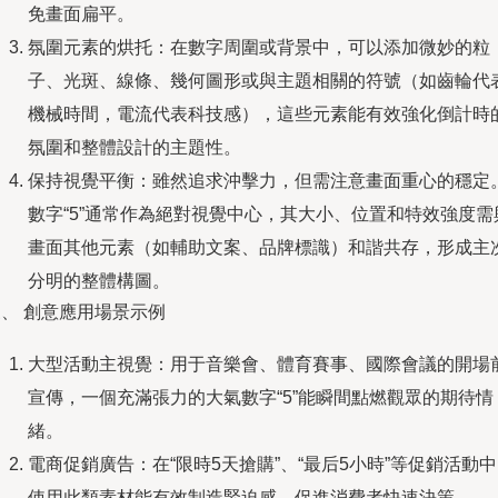
免畫面扁平。
氛圍元素的烘托：在數字周圍或背景中，可以添加微妙的粒
子、光斑、線條、幾何圖形或與主題相關的符號（如齒輪代
機械時間，電流代表科技感），這些元素能有效強化倒計時
氛圍和整體設計的主題性。
保持視覺平衡：雖然追求沖擊力，但需注意畫面重心的穩定
數字“5”通常作為絕對視覺中心，其大小、位置和特效強度需
畫面其他元素（如輔助文案、品牌標識）和諧共存，形成主
分明的整體構圖。
、 創意應用場景示例
大型活動主視覺：用于音樂會、體育賽事、國際會議的開場
宣傳，一個充滿張力的大氣數字“5”能瞬間點燃觀眾的期待情
緒。
電商促銷廣告：在“限時5天搶購”、“最后5小時”等促銷活動
使用此類素材能有效制造緊迫感，促進消費者快速決策。