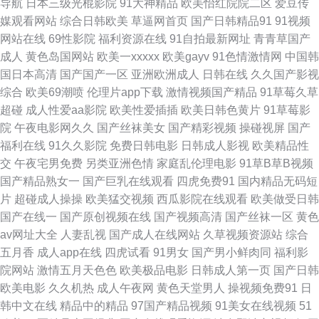
导航
日本三级光棍影院
91大神精品
欧美怡红院院二区
爱豆传
媒观看网站
综合日韩欧美
草逼网首页
国产日韩精品91
91视频
京热av在线 国产天天操天天爽 日本情色1区2区 97艹艹 成人AⅤ色导航 国精
网站在线
69性影院
福利资源在线
91自拍最新网址
青青草国产
成人
黄色岛国网站
欧美一xxxxx
欧美gayv
91色情激情网
中国韩
品自精品 欧美大片1688 日韩新片www 亚洲欧美ts热舞 91麻豆国产蜜臀 啊v
国日本高清
国产国产一区
亚洲欧洲成人
日韩在线
久久国产影视
综合
欧美69潮喷
伦理片app下载
激情视频国产精品
91草莓久草
在线 蜜桃91无需下载 五月天婷婷专区7 伊人福利在线 天天射射 成人日B福
超碰
成人性爱aa影院
欧美性爱插插
欧美日韩色黄片
91草莓影
院
午夜电影网久久
国产丝袜美女
国产精彩视频
操碰视屏
国产
利视频 九一黄色仓库 欧美成人第一页 日韩勉费A片 亚洲喷水在线 99久久偷
福利在线
91久久影院
免费日韩电影
日韩成人影视
欧美精品性
交
午夜宅男免费
另类亚洲色情
家庭乱伦理电影
91草B草B视频
窥 国产福利在线导航 久久精品妻 欧日美一本 日韩欧美综合 亚洲性爱视频
国产精品熟女一
国产巨乳在线观看
四虎免费91
国内精品无码短
片
超碰成人操操
欧美猛交视频
西瓜影院在线观看
欧美做受日韩
91丝足 超碰欧美成人 国产欧美二 久草精品系列 日本91视频 无码不卡一区二
国产在线一
国产原创视频在线
国产视频高清
国产丝袜一区
黄色
av网址大全
人妻乱视
国产成人在线网站
久草视频资源站
综合
区 在线观看伦理 91真人实操 成人永久 黑丝国产素人 老熟女精品视频1 人人
五月香
成人app在线
四虎试看
91男女
国产男小鲜肉同
福利影
院网站
激情五月天色色
欧美极品电影
日韩成人第一页
国产日韩
插日日插 午夜少妇码 91视频综合大全 超碰97人在线 国产另类TS高潮 久草
欧美电影
久久机热
成人午夜网
黄色天堂男人
操视频免费91
日
韩中文在线
精品中的精品
97国产精品视频
91美女在线视频
51
香蕉网址 日本网站www 午夜福利色片 91色色 成人视屏在线 韩日一区二区