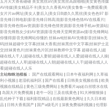
五月天大香蕉碰碰
美女黑丝aV|美女黑丝高跟啪啪|美女黄色传媒
AV传媒|美女精品不卡|美女久久香蕉AV|美女鲁鲁一免费观看|美
女片片av网址|美女人妻后入|美女日B嫖久久黑丝|美女色色97
影
音先锋日韩电影|影音先锋日韩高清|影音先锋色情AV在线看片|
影音先锋色情av资源|影音先锋色情资源|影音先锋手机av资源站|
影音先锋熟女少妇AV资源|影音先锋天堂网资源av|影音先锋网站
你懂得|影音先锋网站你懂的
丝袜avtt|丝袜AV先锋影音|丝袜ts无
码|丝袜超碰中文字幕|丝袜大香蕉|丝袜黑丝中文字幕|丝袜护士足
交|丝袜黄色片|丝袜黄色片区|丝袜教师中文字幕
超碰在线人|超
碰在线人干人|超碰在线人妻斩|超碰在线人人爱|超碰在线人人操|
超碰在线人人草|超碰在线人人朝|超碰在线人人干|超碰在线人人
看|超碰在线人人乐
主站蜘蛛池模板：
国产在线观看网站
|
日本午夜福利网
|
久草福
利小视频
|
老湿机福利区
|
国产在线看
|
日韩美女视频在线
|
欧美
视频在线精品
|
黄色三级免费网站
|
免费看片app
|
白丝喷水在线
|
岛国大片免费视频
|
老牛一区
|
三及在线黄色
|
91大神狠狠操
|
乱伦种子下载
|
福利影院精品
|
在线最新黄色网址
|
久久日本精
品
|
日韩大香蕉国产
|
国产a级毛片
|
深夜免费福利视频
|
伦理影