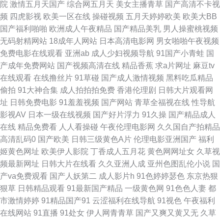
屄 韩日乱色 欧美伦理片 天天操片 91九色呆哥在线 免费看片5h aa网站 91专
院
激情五月天国产
综合网五月天
美女主播青草
国产高清不卡视
频
四虎影视
欧美一区在线
操碰视频
五月天婷婷欧美
欧美大BB
区在线 国产日日夜夜网站 欧美一二 午夜激情福利AV 91免费视频版 成人视
国产福利啪啪
欧洲成人午夜精品
国产精品美乳
男人操蜜桃视频
无码射精网站
18成年人网站
日本高清电影网
男女啪啪午夜视频
频传媒 久久爱88热 人人超碰在线 超碰香蕉99 男人天堂五月天 婷婷六月天电
免费电影在线观看
亚洲ab
成人少妇视频导航
91国产小青蛙
国
产成年免费网站
国产视频高清在线
精品香蕉
求a片网址
麻豆tv
影 91熟妇 国产老A精品在线 欧美肏屄电影 神马影院福利午夜 91超在碰
在线观看
在线撸丝片
91草碰
国产成人激情视频
黑料吃瓜精品
偷拍
91大神合集
成人拍拍拍免费
香港伦理剧
日韩大片观看网
www亚州色图 国产物业视频 日本www免费 伊人影院国产91 操逼久久www
址
日韩免费电影
91羞羞视频
国产网站
青草全福视在线
性导航
影视AV
日本一级在线视频
国产好片浮力
91久操
国产精品成人
黄色A片人与兽 人人超色 亚州午夜AV 91網站 成人在线69 精品久久欧洲 欧
在线
精品免费看
人人看操碰
午夜伦理电影网
久久国自产拍精品
高清乱码0
国产欧美
日韩三级黄色A片
伦理电影亚洲国产
福利
美在线视频99 97超碰激情 韩国AV逼天堂 欧美国产激情 婷婷日本 91福利网
姬黄色网址
欧美伊人影院
丁香成人五月花
黄色网网址女
久草视
频最新网址
日韩大片在线看
久久亚洲人成
亚州色图乱伦小说
国
址 肏屄二区 黄色网大全 欧美色图天堂在线 午夜网址AV 97色色资源网 韩国
产va免费观看
国产人妖第二
成人影片h
91色婷婷瑟色
东京热狠
狠草
日韩精品观看
91最新国产精品
一级黄色网
91色色人妻
都
伦理av 人妖伪娘免费 伊人婷婷麻豆 www日本色 激情小视频91 午夜丝袜AV
市激情婷婷
91精品国产91
云涩福利在线导航
91视色
午夜福利
在线网站
91直播
91处女
伊人网青青草
国产又爽又黄又无
久草