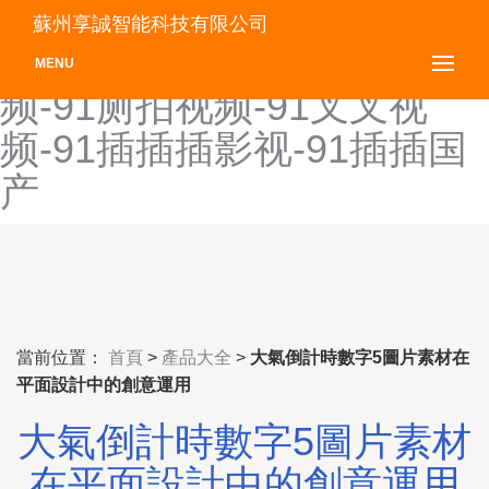
91操碰-91艹b-91草草草-91
蘇州享誠智能科技有限公司
草草视频-91草人网站-91视
MENU
频-91厕拍视频-91叉叉视
频-91插插插影视-91插插国
产
當前位置：
首頁
>
產品大全
>
大氣倒計時數字5圖片素材在
平面設計中的創意運用
大氣倒計時數字5圖片素材
在平面設計中的創意運用