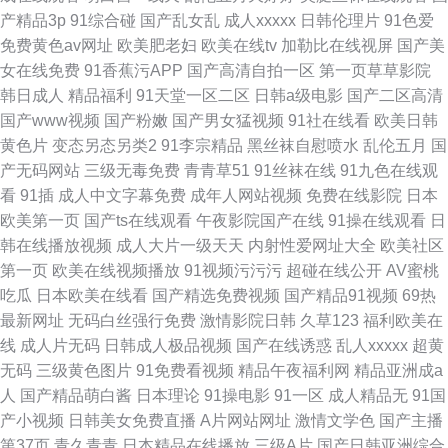
产精品3p
91综合碰
国产乱女乱
成人xxxxx
日韩伦理片
91色爱
免费黄色av网址
欧美肥老妇
欧美在线tv
加勒比在线视屏
国产美
女在线免费
91香蕉污APP
国产高清自拍一区
第一页草草影院
韩日成人
精品福利
91天堂一区二区
日韩a级电影
国产二区高清
国产www视频
国产粉嫩
国产男女猛视频
91社在线看
欧美日韩
黄色片
变态另态另类2
91李宗精品
黑丝袜自慰喷水
乱伦五月
国
产无码网站
三级无毒免费
青青草51
91丝袜在线
91九色在线观
看
91插
成人中文字幕免费
成年人网站视频
免费在线影院
日本
欧美第一页
国产ts在线观看
午夜影院国产在线
91操在线观看
日
韩在线播放视频
成人大片一级天天
内射性爱网址大全
欧美社区
第一页
欧美在线视频播放
91视频污污污
超碰在线公开
AV蜜桃
吃瓜
日本欧美在线看
国产精选免费视频
国产精品91视频
69热
最新网址
无码白丝强行免费
激情影院日韩
久草123
福利欧美在
线
成人片无码
日韩成人极品视频
国产在线诱惑
乱人xxxxx
超黄
无码
三级黄色图片
91免费看视频
精品午夜福利网
精品亚洲成a
人
国产精品萌白酱
日本理论
91操电影
91一区
成人精品无
91国
产小视频
日韩美女免费直播
A片网站网址
激情文学色
国产主播
第37页
青久青青
日本精品在线播放
三级A片
国产日韩亚洲综合