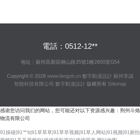
電話：0512-12**
地址：蘇州高新區獅山路35號1幢2800室G54
Copyright © 2026
www.lengxh.cn
數字動漫設計
蘇州享誠
智能科技有限公司
數字動漫設計
版權所有
Sitemap
感谢您访问我们的网站，您可能还对以下资源感兴趣：荆州斗烙
物流有限公司
91操碰|91艹b|91草草草|91草草视频|91草人网站|91视频|91厕拍
国产福利网站 熟女少妇一二区 精品自拍传媒 欧美色图15p 日本一本免费观