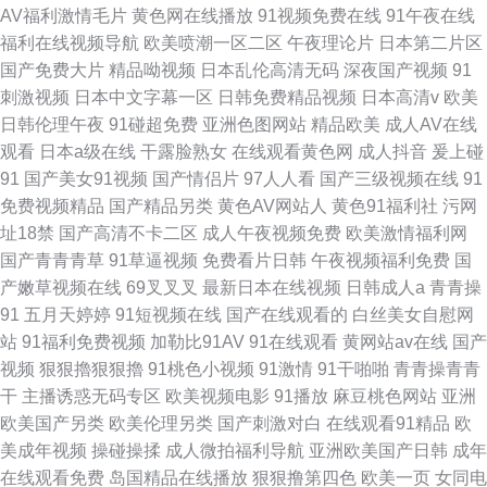
AV福利激情毛片
黄色网在线播放
91视频免费在线
91午夜在线
福利在线视频导航
欧美喷潮一区二区
午夜理论片
日本第二片区
国产免费大片
精品呦视频
日本乱伦高清无码
深夜国产视频
91
刺激视频
日本中文字幕一区
日韩免费精品视频
日本高清v
欧美
日韩伦理午夜
91碰超免费
亚洲色图网站
精品欧美
成人AV在线
观看
日本a级在线
干露脸熟女
在线观看黄色网
成人抖音
爰上碰
91
国产美女91视频
国产情侣片
97人人看
国产三级视频在线
91
免费视频精品
国产精品另类
黄色AV网站人
黄色91福利社
污网
址18禁
国产高清不卡二区
成人午夜视频免费
欧美激情福利网
国产青青青草
91草逼视频
免费看片日韩
午夜视频福利免费
国
产嫩草视频在线
69叉叉叉
最新日本在线视频
日韩成人a
青青操
91
五月天婷婷
91短视频在线
国产在线观看的
白丝美女自慰网
站
91福利免费视频
加勒比91AV
91在线观看
黄网站av在线
国产
视频
狠狠擼狠狠擼
91桃色小视频
91激情
91干啪啪
青青操青青
干
主播诱惑无码专区
欧美视频电影
91播放
麻豆桃色网站
亚洲
欧美国产另类
欧美伦理另类
国产刺激对白
在线观看91精品
欧
美成年视频
操碰操揉
成人微拍福利导航
亚洲欧美国产日韩
成年
在线观看免费
岛国精品在线播放
狠狠撸第四色
欧美一页
女同电