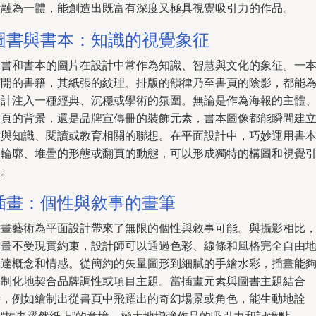
計融為一體，能創造出既富有深度又極具視覺吸引力的作品。
圖書與書本：知識的視覺象征
圖書和書本的圖片在設計中常作為知識、智慧與文化的象征。一
打開的書籍，其紙張的紋理、排版的韻律乃至書頁的陰影，都能
設計注入一種經典、沉穩或學術的氛圍。無論是作為海報的主體
網頁的背景，還是品牌宣傳冊的裝飾元素，書本圖像都能瞬間建
起與知識、閱讀或教育相關的聯想。在平面設計中，巧妙運用書
的輪廓、堆疊的形態或翻頁的動態，可以形成獨特的構圖和視覺
導。
插畫：個性與敘事的畫筆
插畫藝術為平面設計帶來了無限的個性與敘事可能。與攝影相比
插畫不受現實約束，設計師可以通過色彩、線條和風格完全自由
表達概念和情感。從簡約的矢量圖形到細膩的手繪水彩，插畫能
定制化地契合品牌調性或項目主題。當插畫元素與圖書主題結合
時，例如繪制出從書頁中飛躍出的奇幻場景或角色，能生動地詮