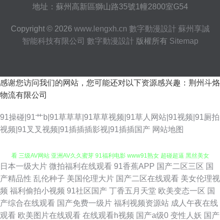
地址：蘇州高新區獅山路35號1幢2800室G54
Copyright © 2026
www.lengxh.cn
數字動漫設計
蘇州享誠
智能科技有限公司
數字動漫設計
版權所有
Sitemap
感谢您访问我们的网站，您可能还对以下资源感兴趣：荆州斗烙
物流有限公司
91操碰|91艹b|91草草草|91草草视频|91草人网站|91视频|91厕拍
国产福利网站 熟女少妇一二区 精品自拍传媒 欧美色图15p 日本一本免费观
视频|91叉叉视频|91插插插影视|91插插国产
网站地图
看 三级AV网站 亚洲AV久久蜜芽 91福利电影 www91熟女 超碰超逼 黑丝美女
日本一级大片
微拍福利在线观看
91香蕉APP
国产二区三区
国
内射自慰 欧美日韩vv 五月天伊人大香蕉 91国产视频大全 超碰99自拍 国产午
产精品性
乱伦种子
美国伦理大片
国产二区在线观看
美女伦理视
频
福利偷拍小视频
91社区国产
丁香五月天堂
欧美变态一区
国
夜福利影院 欧美人妖导航 香焦视频 91午夜剧场 www182午夜 超碰青青草在
产综合在线观看
国产免费一级片
福利视频资源站
成人午夜在线
观看
欧美图片在线观看
在线观看h视频
国产a级0
变性人妖
国产