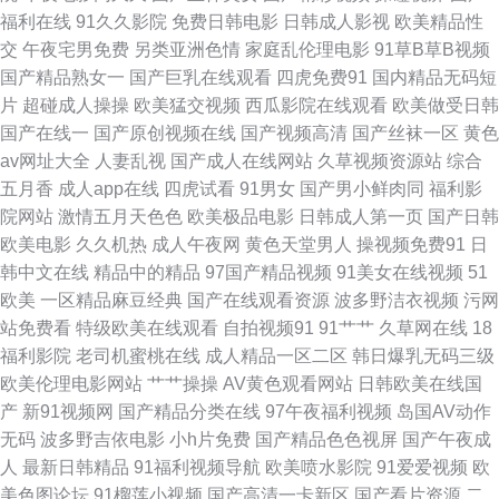
利视频 九一黄色仓库 欧美成人第一页 日韩勉费A片 亚洲喷水在线 99久久偷
福利在线
91久久影院
免费日韩电影
日韩成人影视
欧美精品性
交
午夜宅男免费
另类亚洲色情
家庭乱伦理电影
91草B草B视频
窥 国产福利在线导航 久久精品妻 欧日美一本 日韩欧美综合 亚洲性爱视频
国产精品熟女一
国产巨乳在线观看
四虎免费91
国内精品无码短
片
超碰成人操操
欧美猛交视频
西瓜影院在线观看
欧美做受日韩
91丝足 超碰欧美成人 国产欧美二 久草精品系列 日本91视频 无码不卡一区二
国产在线一
国产原创视频在线
国产视频高清
国产丝袜一区
黄色
av网址大全
人妻乱视
国产成人在线网站
久草视频资源站
综合
区 在线观看伦理 91真人实操 成人永久 黑丝国产素人 老熟女精品视频1 人人
五月香
成人app在线
四虎试看
91男女
国产男小鲜肉同
福利影
院网站
激情五月天色色
欧美极品电影
日韩成人第一页
国产日韩
插日日插 午夜少妇码 91视频综合大全 超碰97人在线 国产另类TS高潮 久草
欧美电影
久久机热
成人午夜网
黄色天堂男人
操视频免费91
日
韩中文在线
精品中的精品
97国产精品视频
91美女在线视频
51
香蕉网址 日本网站www 午夜福利色片 91色色 成人视屏在线 韩日一区二区
欧美
一区精品麻豆经典
国产在线观看资源
波多野洁衣视频
污网
站免费看
特级欧美在线观看
自拍视频91
91艹艹
久草网在线
18
三卡 欧美另类日韩 深夜免费网站 91精品自 超碰公开免费 精品久久丁香五月
福利影院
老司机蜜桃在线
成人精品一区二区
韩日爆乳无码三级
欧美伦理电影网站
艹艹操操
AV黄色观看网站
日韩欧美在线国
欧美日黄 日韩淫乱视频 亚洲天堂免费 97福利影院 超碰在线地址页面 一级片
产
新91视频网
国产精品分类在线
97午夜福利视频
岛国AV动作
无码
波多野吉依电影
小h片免费
国产精品色色视屏
国产午夜成
人妖 aV映画网 高清在线观看av 久久九精品 日韩第一精品 亚洲3级电影网 91
人
最新日韩精品
91福利视频导航
欧美喷水影院
91爱爱视频
欧
美色图论坛
91榴莲小视频
国产高清一卡新区
国产看片资源
二