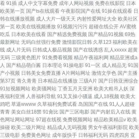
看
91插
成人中文字幕免费
成年人网站视频
免费在线影院
日本
欧美第一页
国产ts在线观看
午夜影院国产在线
91操在线观看
日
韩在线播放视频
成人大片一级天天
内射性爱网址大全
欧美社区
第一页
欧美在线视频播放
91视频污污污
超碰在线公开
AV蜜桃
吃瓜
日本欧美在线看
国产精选免费视频
国产精品91视频
69热
最新网址
无码白丝强行免费
激情影院日韩
久草123
福利欧美在
线
成人片无码
日韩成人极品视频
国产在线诱惑
乱人xxxxx
超黄
无码
三级黄色图片
91免费看视频
精品午夜福利网
精品亚洲成a
人
国产精品萌白酱
日本理论
91操电影
91一区
成人精品无
91国
产小视频
日韩美女免费直播
A片网站网址
激情文学色
国产主播
第37页
青久青青
日本精品在线播放
三级A片
国产日韩亚洲综合
91短视频网站
欧美骚网站
丁香五月天亚洲
欧美大粗吊人妖
深
夜福利亚洲
人兽福利导航
91叉叉操小骚逼
成人18视频
欧美大
鸡吧
草逼wwww
久草福利免费试看
岛国国产在线
91人人超碰
青青
美女白丝18禁
91肏比
国产三区电影
国产内射后入在线
黄
色网址网站网址
97超在线视
免费视频网站
精品欧美精品v
欧美
操碰
欧美二级片网址
精品成人无码视频
男女午夜福利影院
欧美
三级电影
免费黄色网址
成年版快手
日韩福利无码
四虎四房
亚