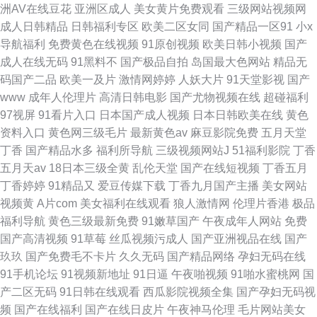
洲AV在线豆花
亚洲区成人
美女黄片免费观看
三级网站视频网
成人日韩精品
日韩福利专区
欧美二区女同
国产精品一区91
小x
导航福利
免费黄色在线视频
91原创视频
欧美日韩小视频
国产
成人在线无码
91黑料不
国产极品自拍
岛国最大色网站
精品无
码国产二品
欧美一及片
激情网婷婷
人妖大片
91天堂影视
国产
www
成年人伦理片
高清日韩电影
国产尤物视频在线
超碰福利
97视屏
91看片入口
日本国产成人视频
日本日韩欧美在线
黄色
资料入口
黄色网三级毛片
最新黄色av
麻豆影院免费
五月天堂
丁香
国产精品水多
福利所导航
三级视频网站J
51福利影院
丁香
五月天av
18日本三级全黄
乱伦天堂
国产在线短视频
丁香五月
丁香婷婷
91精品又
爱豆传媒下载
丁香九月国产主播
美女网站
视频黄
A片com
美女福利在线观看
狼人激情网
伦理片香港
极品
福利导航
黄色三级最新免费
91嫩草国产
午夜成年人网站
免费
国产高清视频
91草莓
丝瓜视频污成人
国产亚洲视品在线
国产
玖玖
国产免费毛不卡片
久久无码
国产精品网络
孕妇无码在线
91手机论坛
91视频新地址
91日逼
午夜啪视频
91啪水蜜桃网
国
产二区无码
91日韩在线观看
西瓜影院视频全集
国产孕妇无码视
频
国产在线福利
国产在线日皮片
午夜神马伦理
毛片网站美女