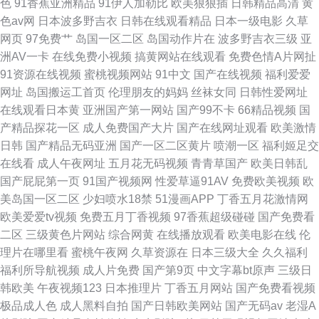
色
91香蕉亚洲精品
91伊人加勒比
欧美狠狠插
日韩精品高清
黄
色av网
日本波多野吉衣
日韩在线观看精品
日本一级电影
久草
网页
97免费艹
岛国一区二区
岛国动作片在
波多野吉衣三级
亚
洲AV一卡
在线免费小视频
搞黄网站在线观看
免费色情A片网扯
91资源在线视频
蜜桃视频网站
91中文
国产在线视频
福利爱爱
网址
岛国搬运工首页
伦理朋友的妈妈
丝袜女同
日韩性爱网址
在线观看日本黄
亚洲国产第一网站
国产99不卡
66精品视频
国
产精品探花一区
成人免费国产大片
国产在线网址观看
欧美激情
日韩
国产精品无码亚洲
国产一区二区黄片
喷潮一区
福利姬足交
在线看
成人午夜网址
五月花无码视频
青青草国产
欧美日韩乱
国产屁屁第一页
91国产视频网
性爱草逼91AV
免费欧美视频
欧
美岛国一区二区
少妇喷水18禁
51漫画APP
丁香五月花激情网
欧美爱爱tv视频
免费五月丁香视频
97香蕉超级碰碰
国产免费看
二区
三级黄色片网站
综合网黄
在线播放观看
欧美电影在线
伦
理片在哪里看
蜜桃午夜网
久草资源在
日本三级大全
久久福利
福利所导航视频
成人片免费
国产第9页
中文字幕bt原声
三级日
韩欧美
午夜视频123
日本推理片
丁香五月网站
国产免费看视频
极品成人色
成人黑料自拍
国产日韩欧美网站
国产无码av
老湿A