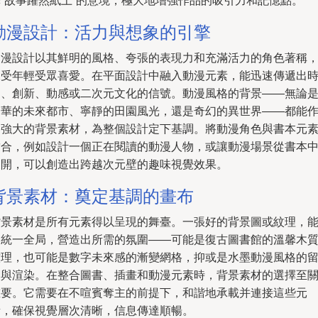
釋“故事躍然紙上”的意境，極大地增強作品的吸引力和記憶點。
動漫設計：活力與想象的引擎
動漫設計以其鮮明的風格、夸張的表現力和充滿活力的角色著稱
深受年輕受眾喜愛。在平面設計中融入動漫元素，能迅速傳遞出
尚、創新、動感或二次元文化的信號。動漫風格的背景——無論
繁華的未來都市、寧靜的田園風光，還是奇幻的異世界——都能
為強大的背景素材，為整個設計定下基調。將動漫角色與書本元
結合，例如設計一個正在閱讀的動漫人物，或讓動漫場景從書本
展開，可以創造出跨越次元壁的趣味視覺效果。
背景素材：奠定基調的畫布
背景素材是所有元素得以呈現的舞臺。一張好的背景圖或紋理，
夠統一全局，營造出所需的氛圍——可能是復古圖書館的溫馨木
紋理，也可能是數字未來感的漸變網格，抑或是水墨動漫風格的
白與渲染。在整合圖書、插畫和動漫元素時，背景素材的選擇至
重要。它需要在不喧賓奪主的前提下，和諧地承載并連接這些元
素，確保視覺層次清晰，信息傳達順暢。