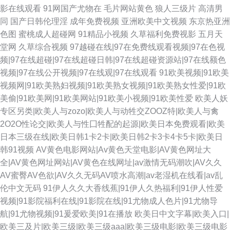
影在线观看
91网国产尤物在
毛片网站黄色
狼人三级片
高清男
同
国产日韩伦理淫
成年免费视频
亚洲欧美中文视频
东京热亚洲
色图
蜜桃成人超碰网
91精品小视频
久草福利免费视影
五月天
堂网
久草综合视频
97越碰在线|97在免费线观看视频|97在色视
频|97在线超碰|97在线超碰日韩|97在线超碰资源站|97在线额色
视频|97在线公开视频|97在线观|97在线观看
91欧美视频|91欧美
视频网|91欧美熟妇视频|91欧美熟女视频|91欧美熟女性爱|91欧
美偷|91欧美网|91欧美网站|91欧美小视频|91欧美性爱
欧美人妖
专区另类|欧美人与zozo|欧美人与动牲交ZOOZ特|欧美人与禽
2O2O性论交|欧美人与性囗牲配的起源|欧美日本免费观看|欧美
日本三级在线|欧美日韩1卡2卡|欧美日韩2卡3卡4卡5卡|欧美日
韩91视频
AV黄色电影网站|Av黄色天堂电影|AV黄色网址大
全|AV黄色网址网站|AV黄色在线网址|av激情无码潮吹|AV久久
AV蜜臀AV色欲|AV久久无码AV喷水高潮|av老湿机在线看|av乱
伦中文无码
91伊人久久大香线蕉|91伊人久热福利|91伊人性爱
视频|91影院福利在线|91影院在线|91尤物成人色片|91尤物导
航|91尤物视频|91爰爱欧美|91在播放
欧美日中文字幕|欧美入口|
欧美三及片|欧美三级|欧美三级aaa|欧美三级电影|欧美三级电影