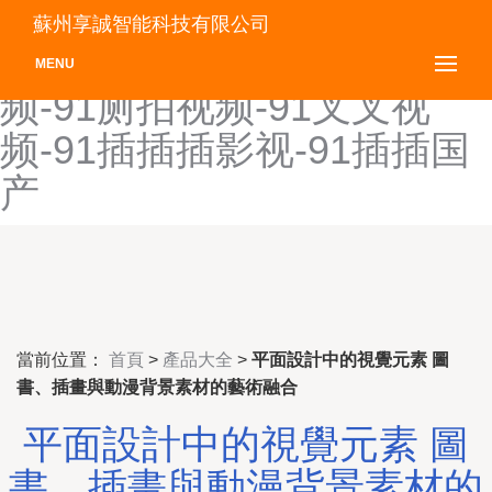
91操碰-91艹b-91草草草-91
蘇州享誠智能科技有限公司
草草视频-91草人网站-91视
MENU
频-91厕拍视频-91叉叉视
频-91插插插影视-91插插国
产
當前位置：
首頁
>
產品大全
>
平面設計中的視覺元素 圖
書、插畫與動漫背景素材的藝術融合
平面設計中的視覺元素 圖
書、插畫與動漫背景素材的