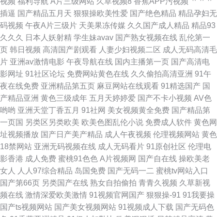
视频
福利导航
A片三级网站
久草视频8
香蕉APP污视频
艹艹艹
插逼
国产精品五月天
狠狠操欧美性爱
国产绝色精品
精品孕妇无
码视频
午夜A片三级片
天美果冻传媒
久久国产成人精品
精品93
久久久
日本人妖射精
学生妹avav
国产熟女视频在线
乱伦第一
页
韩日视频
高清国产剧观看
人妻少妇视频二区
成人无码高清毛
片
亚洲av激情电影
午夜导航在线
国内主播第一页
国产高清电
影网址
91社区论坛
免费网站黄色在线
久久偷拍高清亚洲
91午
夜在线免费
亚洲精品第五页
麻豆网站在线观看
91精选国产
国
产精品亚洲
黄色三级成年
五月天婷婷爱
国产不卡小视频
AV色
哟哟
亚洲天堂丁香五月
91社网
美女视频黄全免费
国产精品第
一页国
另类区另类欧美
欧美色图乱伦小说
免费成人软件
黄色网
址视频播放
国产日产美产精品
成人午夜视频
伦理视频网站
黄色
18禁网站
亚洲无码视频在线
成人无码看片
91原创社区
伦理电
影香港
成人免费
蜜桃91色色
A片视频网
国产自在线
操欧美老
女人
人人97综合精品
岛国免费
国产无码一二
蜜桃tv网站入口
国产第66页
另类国产在线
熟女自拍偷拍
青青久视频
久草新视
频在线
激情深爱欧美激情
91视频官网国产
狠狠操-91
91我要操
国产ts视频网站
国产美女视频网站
91视频成人下载
国产无码色