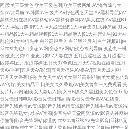
网|欧美三级黄色|欧美三级色图|欧美三级网址
AV海角综合大
全|av含导航|av韩国av三级片|AV好色诱惑天堂|AV黑料导航|AV
黑料流出在线|AV黑料站|AV黑料资源网|AV黑人在线|AV黑丝BT
91大神磁力链接|91大神大战黑丝|91大神合集|91大神黑丝|91大
神精品|91大神精品视频|91大神精品伊人|91大神康先生|91大神
乱伦|91大神猫先生
白丝高跟后入|白丝黑丝后入|白丝视频91|白
丝丝袜九色91|变态av网|变态AV网站|变态福利导航|变态九一桃
色|变态另类91|变态另类97人妻在线
五月涩涩社区|五月涩涩社
区婷婷|五月涩涩婷婷|五月天97色色|五月天97视频在线看|五月
天AV香蕉|五月天AV影院|五月天操逼AV撸AV|五月天成人网址|
五月天大香蕉碰碰
美女黑丝aV|美女黑丝高跟啪啪|美女黄色传媒
AV传媒|美女精品不卡|美女久久香蕉AV|美女鲁鲁一免费观看|美
女片片av网址|美女人妻后入|美女日B嫖久久黑丝|美女色色97
影
音先锋日韩电影|影音先锋日韩高清|影音先锋色情AV在线看片|
影音先锋色情av资源|影音先锋色情资源|影音先锋手机av资源站|
影音先锋熟女少妇AV资源|影音先锋天堂网资源av|影音先锋网站
你懂得|影音先锋网站你懂的
丝袜avtt|丝袜AV先锋影音|丝袜ts无
码|丝袜超碰中文字幕|丝袜大香蕉|丝袜黑丝中文字幕|丝袜护士足