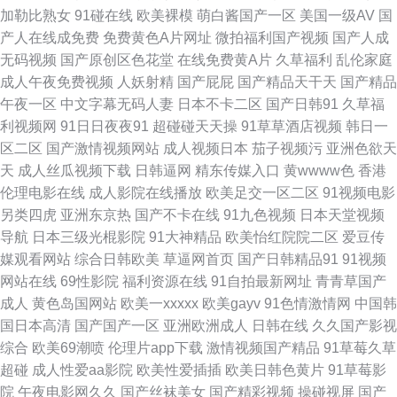
线 www黄淫 国产精福利 九九热国产视频 青青操影院 微拍啪啪啪 伊人熟女
加勒比熟女
91碰在线
欧美裸模
萌白酱国产一区
美国一级AV
国
产人在线成免费
免费黄色A片网址
微拍福利国产视频
国产人成
网 91原创视频在线 www黑料尤物 成人福利网站 韩国之操B 老司机福利站 超
无码视频
国产原创区色花堂
在线免费黄A片
久草福利
乱伦家庭
成人午夜免费视频
人妖射精
国产屁屁
国产精品天干天
国产精品
碰久在线天天做 欧美14p 五月婷婷影院 伊人影音成人网 WWW欧美性生活
午夜一区
中文字幕无码人妻
日本不卡二区
国产日韩91
久草福
利视频网
91日日夜夜91
超碰碰天天操
91草草酒店视频
韩日一
国产成人精品一 黄色天天干 欧美岛国网站 日本黄色片 午夜男人福利 中文字
区二区
国产激情视频网站
成人视频日本
茄子视频污
亚洲色欲天
天
成人丝瓜视频下载
日韩逼网
精东传媒入口
黄wwww色
香港
幕久久精品 91综合在线观看 超碰97制服 国精品自精品 九一美女 蜜桃视频
伦理电影在线
成人影院在线播放
欧美足交一区二区
91视频电影
另类四虎
亚洲东京热
国产不卡在线
91九色视频
日本天堂视频
91 人人摸人人爱 丝袜美腿自慰 最新超碰午夜网站 97人人干 草比电影网 东
导航
日本三级光棍影院
91大神精品
欧美怡红院院二区
爱豆传
媒观看网站
综合日韩欧美
草逼网首页
国产日韩精品91
91视频
京热av在线 国产天天操天天爽 日本情色1区2区 97艹艹 成人AⅤ色导航 国精
网站在线
69性影院
福利资源在线
91自拍最新网址
青青草国产
成人
黄色岛国网站
欧美一xxxxx
欧美gayv
91色情激情网
中国韩
品自精品 欧美大片1688 日韩新片www 亚洲欧美ts热舞 91麻豆国产蜜臀 啊v
国日本高清
国产国产一区
亚洲欧洲成人
日韩在线
久久国产影视
综合
欧美69潮喷
伦理片app下载
激情视频国产精品
91草莓久草
在线 蜜桃91无需下载 五月天婷婷专区7 伊人福利在线 天天射射 成人日B福
超碰
成人性爱aa影院
欧美性爱插插
欧美日韩色黄片
91草莓影
院
午夜电影网久久
国产丝袜美女
国产精彩视频
操碰视屏
国产