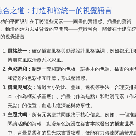
融合之道：打造和諧統一的視覺語言
成功的平面設計在于將這些元素——圖書的實體感、插畫的藝術
性、動漫的活力以及背景的空間感——無縫融合。關鍵在于建立
一的視覺語言：
風格統一
：確保插畫風格與動漫設計風格協調，例如都采用
博朋克風或治愈系水彩風。
色彩調和
：制定一套和諧的色板，讓書本的色調、插畫的用
和背景的色彩相互呼應，形成整體感。
構圖與層次
：通過大小對比、疊加、透視等手法，合理安排
本（作為框架或基底）、插畫（作為焦點）和動漫元素（作
亮點）的位置，創造出縱深感與敘事性。
主題共鳴
：所有元素應共同服務于核心信息。例如，一個推
閱讀活動的海報，動漫角色沉浸在從書本散發出的插畫世界
中，背景是柔和的星光或書香紋理，便能有力傳達閱讀帶來