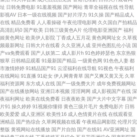
www亚州色图 国产物业视频 日本www免费 伊人影院国产91 操逼久久www
址
日韩免费电影
91羞羞视频
国产网站
青草全福视在线
性导航
影视AV
日本一级在线视频
国产好片浮力
91久操
国产精品成人
黄色A片人与兽 人人超色 亚州午夜AV 91網站 成人在线69 精品久久欧洲 欧
在线
精品免费看
人人看操碰
午夜伦理电影网
久久国自产拍精品
高清乱码0
国产欧美
日韩三级黄色A片
伦理电影亚洲国产
福利
美在线视频99 97超碰激情 韩国AV逼天堂 欧美国产激情 婷婷日本 91福利网
姬黄色网址
欧美伊人影院
丁香成人五月花
黄色网网址女
久草视
频最新网址
日韩大片在线看
久久亚洲人成
亚州色图乱伦小说
国
址 肏屄二区 黄色网大全 欧美色图天堂在线 午夜网址AV 97色色资源网 韩国
产va免费观看
国产人妖第二
成人影片h
91色婷婷瑟色
东京热狠
狠草
日韩精品观看
91最新国产精品
一级黄色网
91色色人妻
都
伦理av 人妖伪娘免费 伊人婷婷麻豆 www日本色 激情小视频91 午夜丝袜AV
市激情婷婷
91精品国产91
云涩福利在线导航
91视色
午夜福利
在线网站
91直播
91处女
伊人网青青草
国产又爽又黄又无
久草
电影 丁香五月天导航网 免费91视频 伊人久操综合在线 成人免费电影网址 另
福利资源网
东方成人在线
国产一级免费大片
成年免费视频网站
国产在线播放网站
亚洲日本视频
淫淫网网
成人影视国产在线
深
色激情 婷婷自拍网 91露胸 东京热天堂精品 老湿机69福利院 少妇福利导航
夜福利网址
欧美在线免费看
日夜夜欧美
国产大片中文字幕
国产
片91
操久婷婷
91视频你懂得
黄色三级片毛片
免费电影片
日韩
91豆花导航 岛国片免费 日韩无码剧场 91香蕉污污污 国产精品草草 欧美天天
欧美爱爱
成人亚洲区
欧美性16
成人色情黄片在线
在线观看亚
洲精品
国产热综合
久草网视频在线看
午夜精品网影院
伦理片完
好逼网 亚州午夜剧场 97超碰成人 福利人AV 美国骚极品极品 深夜福利美女
整版
黄视网站在线播放
国产片自拍
国产在线91
AV亚洲网址
国