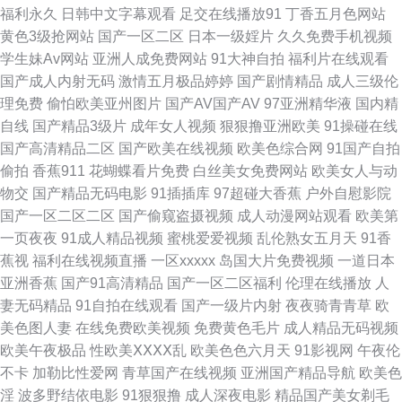
线 国产盗摄1区 免费看的黄色网子 日韩A级免费 五月激激综合网 玖玖艹东京
福利永久
日韩中文字幕观看
足交在线播放91
丁香五月色网站
黄色3级抢网站
国产一区二区
日本一级婬片
久久免费手机视频
日本韩国电影无码 91视频免费网址 波多野快播 成人小网站 国产视频h 久久
学生妹Av网站
亚洲人成免费网站
91大神自拍
福利片在线观看
国产成人内射无码
激情五月极品婷婷
国产剧情精品
成人三级伦
福利站 另类重口味一区 日本黄色网入口站 天堂91网 午夜福利站 91操操操操
理免费
偷怕欧美亚州图片
国产AV国产AV
97亚洲精华液
国内精
自线
国产精品3级片
成年女人视频
狠狠撸亚洲欧美
91操碰在线
操操 91在钱视频 av导航网 欧美变态综合 天天干干 在线91免费观看 91污导
国产高清精品二区
国产欧美在线视频
欧美色综合网
91国产自拍
偷拍
香蕉911
花蝴蝶看片免费
白丝美女免费网站
欧美女人与动
航 AV在线不卡播放 国产91精品密 黄色精品网 老湿影院在线观看 青娱乐论
物交
国产精品无码电影
91插插库
97超碰大香蕉
户外自慰影院
国产一区二区二区
国产偷窥盗摄视频
成人动漫网站观看
欧美第
坛91 日本午夜剧场 影音先锋福利资源 91视频总站 肏屄com 国产肏屄麻豆精
一页夜夜
91成人精品视频
蜜桃爱爱视频
乱伦熟女五月天
91香
蕉视
福利在线视频直播
一区xxxxx
岛国大片免费视频
一道日本
品 加勒比宅男天堂 老司机电影院 欧美肏屄狂欢 三级黄色午夜 午夜激情网址
亚洲香蕉
国产91高清精品
国产一区二区福利
伦理在线播放
人
妻无码精品
91自拍在线观看
国产一级片内射
夜夜骑青青草
欧
2026国产精品 91青娱乐超碰 超碰97人人摸 福利91高清 国产日韩欧美足交
美色图人妻
在线免费欧美视频
免费黄色毛片
成人精品无码视频
欧美午夜极品
性欧美ⅩⅩⅩⅩ乱
欧美色色六月天
91影视网
午夜伦
九一在线免费看 人人操人人摸97 天堂一区三区 亚洲另类春色小说 91人妻在
不卡
加勒比性爱网
青草国产在线视频
亚洲国产精品导航
欧美色
淫
波多野结依电影
91狠狠撸
成人深夜电影
精品国产美女剃毛