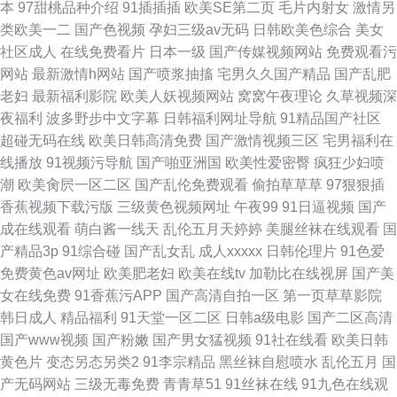
本
97甜桃品种介绍
91插插插
欧美SE第二页
毛片内射女
激情另
类欧美一二
国产色视频
孕妇三级av无码
日韩欧美色综合
美女
社区成人
在线免费看片
日本一级
国产传媒视频网站
免费观看污
网站
最新激情h网站
国产喷浆抽搐
宅男久久国产精品
国产乱肥
老妇
最新福利影院
欧美人妖视频网站
窝窝午夜理论
久草视频深
夜福利
波多野步中文字幕
日韩福利网址导航
91精品国产社区
超碰无码在线
欧美日韩高清免费
国产激情视频三区
宅男福利在
线播放
91视频污导航
国产啪亚洲国
欧美性爱密臀
疯狂少妇喷
潮
欧美肏屄一区二区
国产乱伦免费观看
偷拍草草草
97狠狠插
香蕉视频下载污版
三级黄色视频网址
午夜99
91日逼视频
国产
成在线观看
萌白酱一线天
乱伦五月天婷婷
美腿丝袜在线观看
国
产精品3p
91综合碰
国产乱女乱
成人xxxxx
日韩伦理片
91色爱
免费黄色av网址
欧美肥老妇
欧美在线tv
加勒比在线视屏
国产美
女在线免费
91香蕉污APP
国产高清自拍一区
第一页草草影院
韩日成人
精品福利
91天堂一区二区
日韩a级电影
国产二区高清
国产www视频
国产粉嫩
国产男女猛视频
91社在线看
欧美日韩
黄色片
变态另态另类2
91李宗精品
黑丝袜自慰喷水
乱伦五月
国
产无码网站
三级无毒免费
青青草51
91丝袜在线
91九色在线观