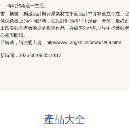
奇幻旅程這一主題。
圖書、插畫、動漫設計與背景素材在平面設計中并非孤立存在。
們像調色板上的不同顏料，在設計師的構思下混合、疊加，最終
作出既美觀又有效溝通的視覺作品，在紛繁的信息世界中捕獲觀
的心靈與眼睛。
若轉載，請注明出處：http://www.lengxh.cn/product/69.html
新時間：2026-08-08 05:10:12
產品大全