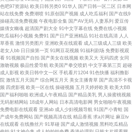
免费大片 爱豆成人网站 国产91白虎动漫 免费观看黄色电影 日韩在线视频网
色吧97资源站
欧美日韩另类0
91华人
国产日韩一区二区
日本网
站在线免费
免费潮喷
91原创国产视频
成人吃瓜福利
国产在线9
站 91熊猫tv网页 超碰香蕉福利 狠狠撸天天干 女人的天堂AV 日日夜夜国产精
操碰高清免费视频
午夜电影全集
国产AV无码
人妻系列
爱豆传
媒倩女幽魂
超清国产剧大全
91中文字幕在线
免费在线小视频
品 影音先锋国产性爱 国内自拍97超碰 日本αv网站 午夜影院老司机 91人人
吃瓜福利小视频
免费91
国产日产亚洲精品
91社在线高清
人人
草香蕉
激情另类图片
亚洲欧美在线观看
成人三级成人三级
欧美
干 超碰日韩无码 黑丝91国产 欧美一区二区蜜桃 伪娘黑丝自慰 91n线免费观
老女人bb
日日操第一页
91网豆花视频
91福利剧场
免费影视观
看
91视频国产自拍
国产美女在线视频
欧美又大
无码四虎
女同
看 成人性爱自拍 黄涩91大片 欧洲爽爽网 婷婷碰碰 2026全色网 肏屄天天肏
激吻视频
极品性爱导航
欧美国产拳交喷奶
中文字幕第三页
超碰
成人影视
欧美日韩中文一区
手机看片1204
91色快播
福利撸影
屄 韩日乱色 欧美伦理片 天天操片 91九色呆哥在线 免费看片5h aa网站 91专
院
激情五月天国产
综合网五月天
美女主播青草
国产高清不卡视
频
四虎影视
欧美一区在线
操碰视频
五月天婷婷欧美
欧美大BB
区在线 国产日日夜夜网站 欧美一二 午夜激情福利AV 91免费视频版 成人视
国产福利啪啪
欧洲成人午夜精品
国产精品美乳
男人操蜜桃视频
无码射精网站
18成年人网站
日本高清电影网
男女啪啪午夜视频
频传媒 久久爱88热 人人超碰在线 超碰香蕉99 男人天堂五月天 婷婷六月天电
免费电影在线观看
亚洲ab
成人少妇视频导航
91国产小青蛙
国
产成年免费网站
国产视频高清在线
精品香蕉
求a片网址
麻豆tv
影 91熟妇 国产老A精品在线 欧美肏屄电影 神马影院福利午夜 91超在碰
在线观看
在线撸丝片
91草碰
国产成人激情视频
黑料吃瓜精品
偷拍
91大神合集
成人拍拍拍免费
香港伦理剧
日韩大片观看网