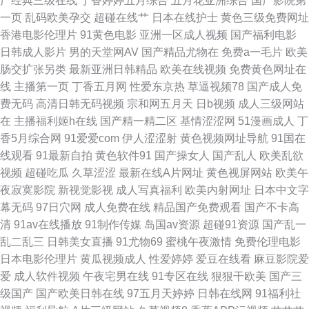
产经典三级在线
丁香婷婷五月综合
五月花亚洲综合
国产影院第
网站 99热欧美麻豆 韩国A级黄色 日本A∨ 伊人撸久久 超碰99人人妻 av大香
一页
乱码欧美孕交
超碰在线艹
日本在线护士
黄色三级免费网址
香港电影伦理片
91黄色电影
亚洲一区成人视频
国产福利电影
蕉久久 麻豆h片 91免费高清视频 国产欧美伊人 人妻熟女在线网址 91片子 国
日韩成人影片
男的天堂网AV
国产精品尤物在
免费a一毛片
欧美
肠交扩张另类
最新亚洲日韩精品
欧美在线视频
免费黄色网址在
产日韩欧美足交 欧洲精品久久 在线理论视频艹 传媒91伦理视频 麻豆性爱网
线
主播第一页
丁香五月网
性爱东京热
草逼视频78
国产成人免
费无码
高清日韩无码视频
宗和网五月天
日b视频
成人三级网站
五月婷婷六月花 超碰在线个人 久久神马久久 亚洲三级片网 超碰草碰 久久免
在
主播福利姬h在线
国产精一精二区
基情涩涩网
51漫画成人
丁
香5月综合网
91爱爱com
伊人涩涩射
黄色视频网址导航
91国在
费视频21 日韩中文在线观看 91网站在线入口 激情片在線 伊人精品福利视频
线观看
91最新自拍
黄色软件91
国产操女人
国产乱人
欧美乱欲
视频
超碰吃瓜
久草涩涩
最新在线A片网址
黄色视屏网站
欧美午
超碰在线人网播放 男同GAY内射 韩国无吗AV 午夜射AV 91超碰人人干 国产
夜寂寞影院
新视觉影视
成人写真福利
欧美内射网址
日本中文字
幕无码
97日穴网
成人免费在线
精品国产免费观看
国产不卡高
嫖妓自拍 欧美专区第二页 伊人成人在线网 超碰av人人 九九热精品视频 日韩
清
91av在线播放
91制作传媒
岛国av资源
超碰91资源
国产乱一
乱二乱三
日韩美女直播
91尤物69
蜜桃午夜激情
免费伦理电影
无码观 av导航网址网站 精品毛片
日本电影伦理片
黄瓜视频成人
性爱婷婷
爱豆在线看
麻豆影院爱
爱
成人软件视频
午夜宅男在线
91专区在线
狠狠干欧美
国产三
级国产
国产欧美日韩在线
97五月天婷婷
日韩在线网
91福利社